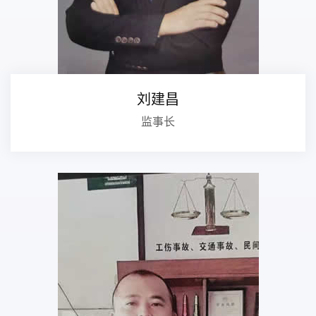
刘建昌
监事长